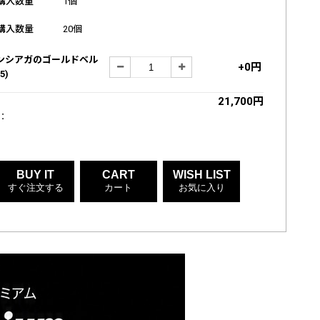
購入数量
1個
購入数量
20個
ンシアガのゴールドベル
+0円
5)
21,700円
:
BUY IT
CART
WISH LIST
すぐ注文する
カート
お気に入り