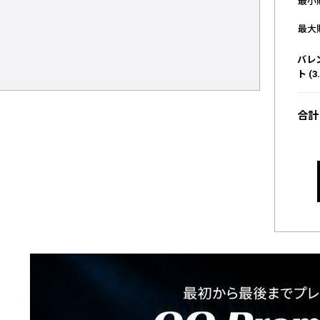
最小
最大
バレ
ト (3.
合計 