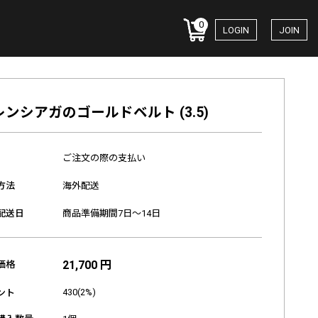
0
LOGIN
JOIN
レンシアガのゴールドベルト (3.5)
ご注文の際の支払い
方法
海外配送
配送日
商品準備期間7日～14日
21,700 円
価格
430(2%)
ント