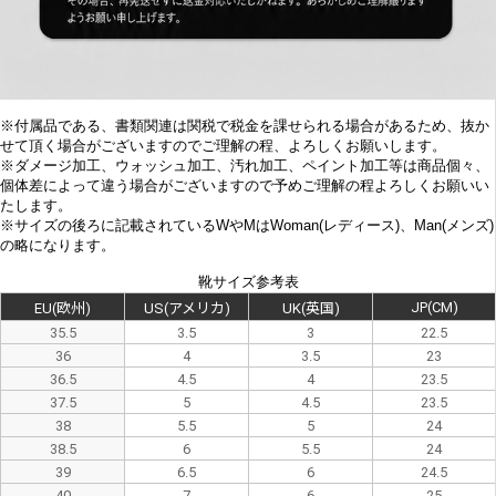
※付属品である、書類関連は関税で税金を課せられる場合があるため、抜か
せて頂く場合がございますのでご理解の程、よろしくお願いします。
※
ダメージ加工、
ウォッシュ加工、汚れ加工、ペイント加工等は商品個々、
個体差によって違う場合がございますので予めご理解の程よろしくお願いい
たします。
※サイズの後ろに記載されているWやMはWoman(レディース)、Man(メンズ)
の略になります。
靴サイズ参考表
JP(CM)
EU(欧州)
US(アメリカ)
UK(英国)
35.5
3.5
3
22.5
36
4
3.5
23
36.5
4.5
4
23.5
37.5
5
4.5
23.5
38
5.5
5
24
38.5
6
5.5
24
39
6.5
6
24.5
40
7
6
25