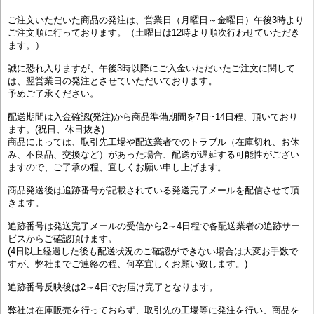
ご注文いただいた商品の発注は、営業日（月曜日～金曜日）午後3時より
ご注文順に行っております。（土曜日は12時より順次行わせていただき
ます。）
誠に恐れ入りますが、午後3時以降にご入金いただいたご注文に関して
は、翌営業日の発注とさせていただいております。
予めご了承ください。
配送期間は入金確認(発注)から商品準備期間を7日~14日程、頂いており
ます。(祝日、休日抜き)
商品によっては、取引先工場や配送業者でのトラブル（在庫切れ、お休
み、不良品、交換など）があった場合、配送が遅延する可能性がござい
ますので、ご了承の程、宜しくお願い申し上げます。
商品発送後は追跡番号が記載されている発送完了メールを配信させて頂
きます。
追跡番号は発送完了メールの受信から2～4日程で各配送業者の追跡サー
ビスからご確認頂けます。
(4日以上経過した後も配送状況のご確認ができない場合は大変お手数で
すが、弊社までご連絡の程、何卒宜しくお願い致します。)
追跡番号反映後は2～4日でお届け完了となります。
弊社は在庫販売を行っておらず、取引先の工場等に発注を行い、商品を