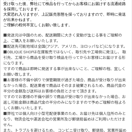
受け取った後、弊社にて検品を行ってからお客様にお届けする流通経路
を採用しております。
大変恐れ入りますが、上記販売形態を採っておりますので、即時に発送
が出来かねます。
ご理解の程何卒宜しくお願い致します。
■発送元は中国のため、配送期間に大きく変動が生じる事をご理解の
上、ご購入をお願いいたします。
■配送先可能地域は全国(アジア、アメリカ、ヨロッパなど)になります。
■OBLIQUE SHOPは在庫販売ではないく、取引先や工場側に発注し、 取
引先、工場から商品を受け取り検品を行ってからお客様にお届けする形
になります。
ですので商品は即時に発送する事が出来ないこと、ご理解の程、宜しく
お願い致します。
■お客様の不備や誤りで保管期限が過ぎた場合、商品が受け取りが出来
なかった場合、配送業者で商品はそのまま破棄されるため、商品代金の
半分の金額及び送料はお客様の負担とさせて頂きます。
ですのでお客様の不備や誤りで商品が受け取りが出来なかった場合、お
返し可能金額は商品代金の半分のみになりますので予めご理解の程よろ
しくお願いいたします。
■
弊社では個人向け小型宅配便事業のため、お届け先は個人住所のみと
なり、物流会社や運送会社の営業所及び郵便局留めはご利用いただけま
せん。
また、トラブルを避けるため、 コンビニ受け取り、郵便局、営業所留め