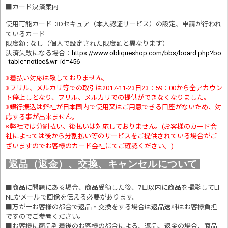
■
カード決済案内
使用可能カード: 3Dセキュア（本人認証サービス）の設定、申請が行われ
ているカード
限度額 : なし（個人で設定された限度額と異なります）
決済失敗になる場合
：
https://www.obliqueshop.com/bbs/board.php?bo
_table=notice&wr_id=456
※着払い対応は致しておりません。
※フリル、メルカリ等での取引は2017-11-23日23：59：00から全アカウン
ト停止しとなり、フリル、メルカリでの提供ができなくなりました。
※銀行振込は弊社が日本国内で使用又はご用意できる口座がないため、対
応する事が出来ません。
※弊社では分割払い、後払いは対応しておりません。(お客様のカード会
社によっては後から分割払い等のサービスをご提供されている場合がご
ざいますのでお客様のカード会社にてご確認ください。)
返品（返金）、交換、キャンセルについて
■商品に問題にある場合、商品受領した後、7日以内に商品を撮影してLI
NEかメールで画像を伝える必要があります。
■万が一お客様の都合で返品・交換をする場合は返品送料はお客様負担
ですのでご参考ください。
■お客様に商品到着後のお客様の都合による、返品、返金の場合、商品