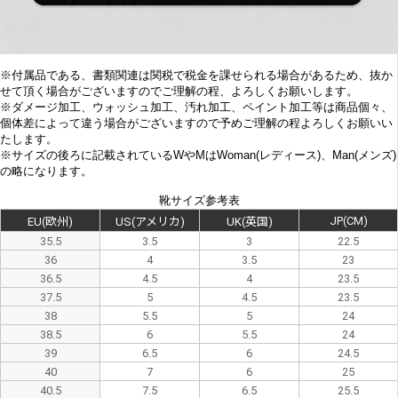
※付属品である、書類関連は関税で税金を課せられる場合があるため、抜か
せて頂く場合がございますのでご理解の程、よろしくお願いします。
※
ダメージ加工、
ウォッシュ加工、汚れ加工、ペイント加工等は商品個々、
個体差によって違う場合がございますので予めご理解の程よろしくお願いい
たします。
※サイズの後ろに記載されているWやMはWoman(レディース)、Man(メンズ)
の略になります。
靴サイズ参考表
JP(CM)
EU(欧州)
US(アメリカ)
UK(英国)
35.5
3.5
3
22.5
36
4
3.5
23
36.5
4.5
4
23.5
37.5
5
4.5
23.5
38
5.5
5
24
38.5
6
5.5
24
39
6.5
6
24.5
40
7
6
25
40.5
7.5
6.5
25.5