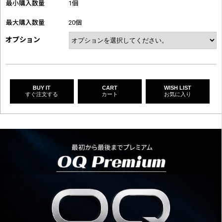
最小購入数量
1個
最大購入数量
20個
オプション
BUY IT
CART
WISH LIST
すぐ注文する
カート
お気に入り