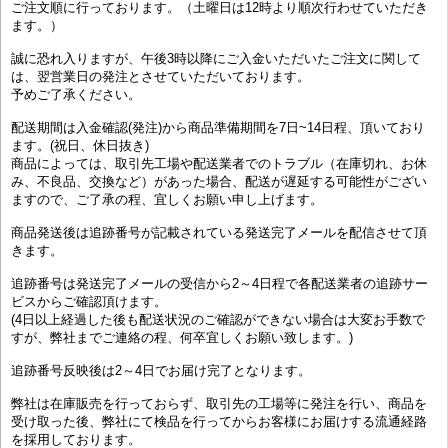
ご注文順に行っております。（土曜日は12時より順次行わせていただき
ます。）
誠に恐れ入りますが、午後3時以降にご入金いただいたご注文に関して
は、翌営業日の発注とさせていただいております。
予めご了承ください。
配送期間は入金確認(発注)から商品準備期間を7日~14日程、頂いており
ます。(祝日、休日抜き)
商品によっては、取引先工場や配送業者でのトラブル（在庫切れ、お休
み、不良品、交換など）があった場合、配送が遅延する可能性がござい
ますので、ご了承の程、宜しくお願い申し上げます。
商品発送後は追跡番号が記載されている発送完了メールを配信させて頂
きます。
追跡番号は発送完了メールの受信から2～4日程で各配送業者の追跡サー
ビスからご確認頂けます。
(4日以上経過した後も配送状況のご確認ができない場合は大変お手数で
すが、弊社までご連絡の程、何卒宜しくお願い致します。)
追跡番号反映後は2～4日でお届け完了となります。
弊社は在庫販売を行っておらず、取引先の工場等に発注を行い、商品を
受け取った後、弊社にて検品を行ってからお客様にお届けする流通経路
を採用しております。