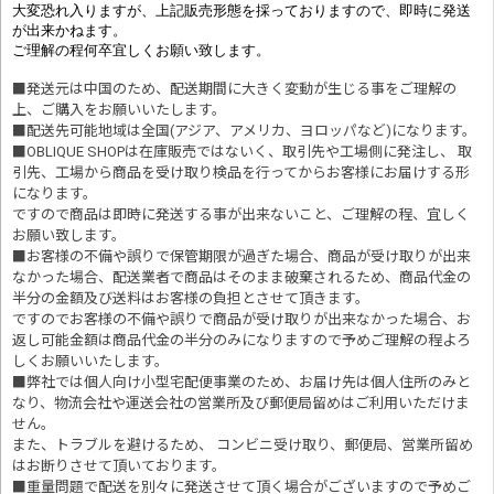
大変恐れ入りますが、上記販売形態を採っておりますので、即時に発送
が出来かねます。
ご理解の程何卒宜しくお願い致します。
■発送元は中国のため、配送期間に大きく変動が生じる事をご理解の
上、ご購入をお願いいたします。
■配送先可能地域は全国(アジア、アメリカ、ヨロッパなど)になります。
■OBLIQUE SHOPは在庫販売ではないく、取引先や工場側に発注し、 取
引先、工場から商品を受け取り検品を行ってからお客様にお届けする形
になります。
ですので商品は即時に発送する事が出来ないこと、ご理解の程、宜しく
お願い致します。
■お客様の不備や誤りで保管期限が過ぎた場合、商品が受け取りが出来
なかった場合、配送業者で商品はそのまま破棄されるため、商品代金の
半分の金額及び送料はお客様の負担とさせて頂きます。
ですのでお客様の不備や誤りで商品が受け取りが出来なかった場合、お
返し可能金額は商品代金の半分のみになりますので予めご理解の程よろ
しくお願いいたします。
■
弊社では個人向け小型宅配便事業のため、お届け先は個人住所のみと
なり、物流会社や運送会社の営業所及び郵便局留めはご利用いただけま
せん。
また、トラブルを避けるため、 コンビニ受け取り、郵便局、営業所留め
はお断りさせて頂いております。
■重量問題で配送を別々に発送させて頂く場合がございますので予めご