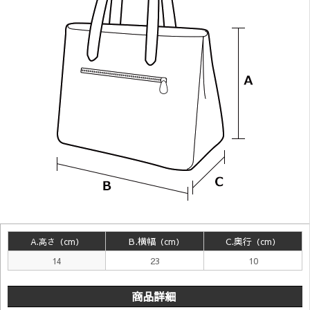
B.横幅
C.奥行
A.高さ（cm
）
（cm
）
（cm
）
14
23
10
商品詳細