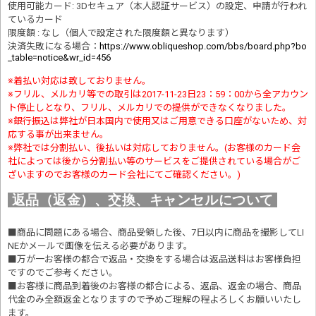
使用可能カード: 3Dセキュア（本人認証サービス）の設定、申請が行われ
ているカード
限度額 : なし（個人で設定された限度額と異なります）
決済失敗になる場合
：
https://www.obliqueshop.com/bbs/board.php?bo
_table=notice&wr_id=456
※着払い対応は致しておりません。
※フリル、メルカリ等での取引は2017-11-23日23：59：00から全アカウン
ト停止しとなり、フリル、メルカリでの提供ができなくなりました。
※銀行振込は弊社が日本国内で使用又はご用意できる口座がないため、対
応する事が出来ません。
※弊社では分割払い、後払いは対応しておりません。(お客様のカード会
社によっては後から分割払い等のサービスをご提供されている場合がご
ざいますのでお客様のカード会社にてご確認ください。)
返品（返金）、交換、キャンセルについて
■商品に問題にある場合、商品受領した後、7日以内に商品を撮影してLI
NEかメールで画像を伝える必要があります。
■万が一お客様の都合で返品・交換をする場合は返品送料はお客様負担
ですのでご参考ください。
■お客様に商品到着後のお客様の都合による、返品、返金の場合、商品
代金のみ全額返金となりますので予めご理解の程よろしくお願いいたし
ます。