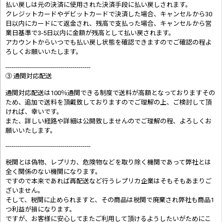
払い戻しは元の決済に使用された決済手段に払い戻しされます。
クレジットカードやデビットカードで決済した場合、キャンセルから30
日以内にカードにて返金され、残高で支払った場合、キャンセルから営
業日基準で3-5日以内に金額が残高として払い戻されます。
アカウントからいつでも払い戻し状態を確認できますのでご確認の程よ
ろしくお願いいたします。
-------------------------------------------
③ 通関対応配送
通関対応配送は100％通関できる制度で送料が高額となっておりますその
ため、追加で送料を頂戴致しておりますのでご理解の上、ご検討して頂
ければ、幸いです。
また、詳しい経路や詳細は公開致しませんのでご理解の程、よろしくお
願いいたします。
-------------------------------------------
税関とは偽物、レプリカ、危険物などを取り除く機関であって弊社とは
全く関係のない機関になります。
ですので本来であれば再配送など行うレプリカ企業はそもそもあまりご
ざいません。
そして、税関に止められますと、その商品は税関で廃棄され弊社も商品1
つ利益が損になります。
ですが、お客様に安心してまたご利用して頂けるようしたいがためにこ