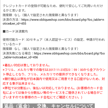
クレジットカードの登録が可能なため、便利で安心してご利用いただけ
るかと思います。
限度額 : なし（個人で設定された限度額と異なります）
決済の方法
：
https://www.obliqueshop.com/bbs/board.php?bo_table=n
otice&wr_id=455
■
カード決済案内
使用可能カード: 3Dセキュア（本人認証サービス）の設定、申請が行われ
ているカード
限度額 : なし（個人で設定された限度額と異なります）
決済失敗になる場合
：
https://www.obliqueshop.com/bbs/board.php?bo
_table=notice&wr_id=456
※着払い対応は致しておりません。
※フリル、メルカリ等での取引は2017-11-23日23：59：00から全アカウン
ト停止しとなり、フリル、メルカリでの提供ができなくなりました。
※銀行振込は弊社が日本国内で使用又はご用意できる口座がないため、対
応する事が出来ません。
※弊社では分割払い、後払いは対応しておりません。(お客様のカード会
社によっては後から分割払い等のサービスをご提供されている場合がご
ざいますのでお客様のカード会社にてご確認ください。)
返品（返金）、交換、キャンセルについて