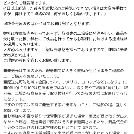
ビスからご確認頂けます。
(4日以上経過した後も配送状況のご確認ができない場合は大変お手数で
すが、弊社までご連絡の程、何卒宜しくお願い致します。)
追跡番号反映後は2～4日でお届け完了となります。
弊社は在庫販売を行っておらず、取引先の工場等に発注を行い、商品を
受け取った後、弊社にて検品を行ってからお客様にお届けする流通経路
を採用しております。
大変恐れ入りますが、上記販売形態を採っておりますので、即時に発送
が出来かねます。
ご理解の程何卒宜しくお願い致します。
■発送元は中国のため、配送期間に大きく変動が生じる事をご理解の
上、ご購入をお願いいたします。
■配送先可能地域は全国(アジア、アメリカ、ヨロッパなど)になります。
■OBLIQUE SHOPは在庫販売ではないく、取引先や工場側に発注し、 取
引先、工場から商品を受け取り検品を行ってからお客様にお届けする形
になります。
ですので商品は即時に発送する事が出来ないこと、ご理解の程、宜しく
お願い致します。
■お客様の不備や誤りで保管期限が過ぎた場合、商品が受け取りが出来
なかった場合、配送業者で商品はそのまま破棄されるため、商品代金の
半分の金額及び送料はお客様の負担とさせて頂きます。
ですのでお客様の不備や誤りで商品が受け取りが出来なかった場合、お