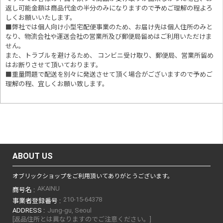
返し可能金額は商品代金の半分のみになりますので予めご理解の程よろ
しくお願いいたします。
■
弊社では個人向け小型宅配便事業のため、お届け先は個人住所のみと
なり、物流会社や運送会社の営業所及び郵便局留めはご利用いただけま
せん。
また、トラブルを避けるため、 コンビニ受け取り、郵便局、営業所留め
はお断りさせて頂いております。
■重量問題で配送を別々に発送させて頂く場合がございますので予めご
理解の程、宜しくお願い致します。
ABOUT US
オブリックショップをご利用頂いてありがとうございます。
AKAINU
商号名 :
210-15-64378
事業者登録番号 :
ADDRESS :
Jung-gu, Seoul
[返品住所とは異なりますのでご注意ください。]