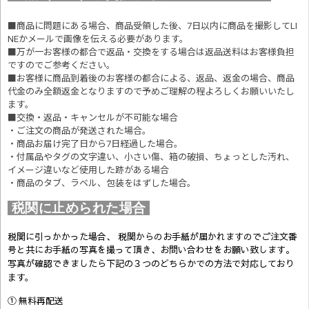
■商品に問題にある場合、商品受領した後、7日以内に商品を撮影してLI
NEかメールで画像を伝える必要があります。
■万が一お客様の都合で返品・交換をする場合は返品送料はお客様負担
ですのでご参考ください。
■お客様に商品到着後のお客様の都合による、返品、返金の場合、商品
代金のみ全額返金となりますので予めご理解の程よろしくお願いいたし
ます。
■交換・返品・キャンセルが不可能な場合
・ご注文の商品が発送された場合。
・商品お届け完了日から7日経過した場合。
・付属品やタグの文字違い、小さい傷、箱の破損、ちょっとした汚れ、
イメージ違いなど使用した跡がある場合
・商品のタブ、ラベル、包装をはずした場合。
税関に止められた場合
税関に引っかかった場合、 税関からのお手紙が届かれますのでご注文番
号と共にお手紙の写真を撮って頂き、お問い合わせをお願い致します。
写真が確認できましたら
下記の３つのどちらかでの方法で対応しており
ます。
① 無料再配送