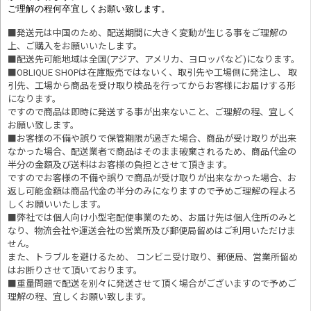
ご理解の程何卒宜しくお願い致します。
■発送元は中国のため、配送期間に大きく変動が生じる事をご理解の
上、ご購入をお願いいたします。
■配送先可能地域は全国(アジア、アメリカ、ヨロッパなど)になります。
■OBLIQUE SHOPは在庫販売ではないく、取引先や工場側に発注し、 取
引先、工場から商品を受け取り検品を行ってからお客様にお届けする形
になります。
ですので商品は即時に発送する事が出来ないこと、ご理解の程、宜しく
お願い致します。
■お客様の不備や誤りで保管期限が過ぎた場合、商品が受け取りが出来
なかった場合、配送業者で商品はそのまま破棄されるため、商品代金の
半分の金額及び送料はお客様の負担とさせて頂きます。
ですのでお客様の不備や誤りで商品が受け取りが出来なかった場合、お
返し可能金額は商品代金の半分のみになりますので予めご理解の程よろ
しくお願いいたします。
■
弊社では個人向け小型宅配便事業のため、お届け先は個人住所のみと
なり、物流会社や運送会社の営業所及び郵便局留めはご利用いただけま
せん。
また、トラブルを避けるため、 コンビニ受け取り、郵便局、営業所留め
はお断りさせて頂いております。
■重量問題で配送を別々に発送させて頂く場合がございますので予めご
理解の程、宜しくお願い致します。