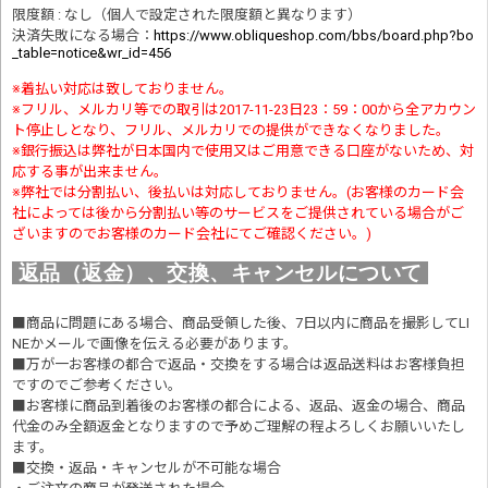
限度額 : なし（個人で設定された限度額と異なります）
決済失敗になる場合
：
https://www.obliqueshop.com/bbs/board.php?bo
_table=notice&wr_id=456
※着払い対応は致しておりません。
※フリル、メルカリ等での取引は2017-11-23日23：59：00から全アカウン
ト停止しとなり、フリル、メルカリでの提供ができなくなりました。
※銀行振込は弊社が日本国内で使用又はご用意できる口座がないため、対
応する事が出来ません。
※弊社では分割払い、後払いは対応しておりません。(お客様のカード会
社によっては後から分割払い等のサービスをご提供されている場合がご
ざいますのでお客様のカード会社にてご確認ください。)
返品（返金）、交換、キャンセルについて
■商品に問題にある場合、商品受領した後、7日以内に商品を撮影してLI
NEかメールで画像を伝える必要があります。
■万が一お客様の都合で返品・交換をする場合は返品送料はお客様負担
ですのでご参考ください。
■お客様に商品到着後のお客様の都合による、返品、返金の場合、商品
代金のみ全額返金となりますので予めご理解の程よろしくお願いいたし
ます。
■交換・返品・キャンセルが不可能な場合