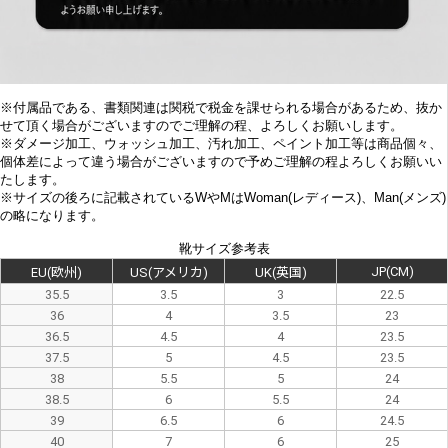
※付属品である、書類関連は関税で税金を課せられる場合があるため、抜か
せて頂く場合がございますのでご理解の程、よろしくお願いします。
※
ダメージ加工、
ウォッシュ加工、汚れ加工、ペイント加工等は商品個々、
個体差によって違う場合がございますので予めご理解の程よろしくお願いい
たします。
※サイズの後ろに記載されているWやMはWoman(レディース)、Man(メンズ)
の略になります。
靴サイズ参考表
JP(CM)
EU(欧州)
US(アメリカ)
UK(英国)
35.5
3.5
3
22.5
36
4
3.5
23
36.5
4.5
4
23.5
37.5
5
4.5
23.5
38
5.5
5
24
38.5
6
5.5
24
39
6.5
6
24.5
40
7
6
25