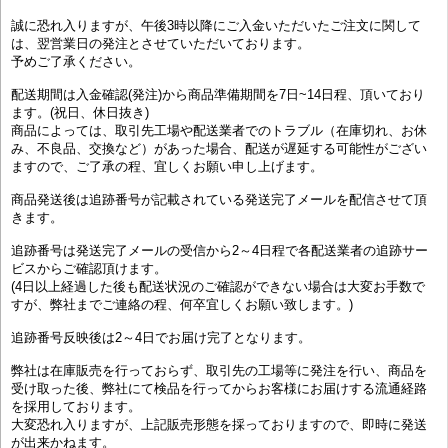
誠に恐れ入りますが、午後3時以降にご入金いただいたご注文に関して
は、翌営業日の発注とさせていただいております。
予めご了承ください。
配送期間は入金確認(発注)から商品準備期間を7日~14日程、頂いており
ます。(祝日、休日抜き)
商品によっては、取引先工場や配送業者でのトラブル（在庫切れ、お休
み、不良品、交換など）があった場合、配送が遅延する可能性がござい
ますので、ご了承の程、宜しくお願い申し上げます。
商品発送後は追跡番号が記載されている発送完了メールを配信させて頂
きます。
追跡番号は発送完了メールの受信から2～4日程で各配送業者の追跡サー
ビスからご確認頂けます。
(4日以上経過した後も配送状況のご確認ができない場合は大変お手数で
すが、弊社までご連絡の程、何卒宜しくお願い致します。)
追跡番号反映後は2～4日でお届け完了となります。
弊社は在庫販売を行っておらず、取引先の工場等に発注を行い、商品を
受け取った後、弊社にて検品を行ってからお客様にお届けする流通経路
を採用しております。
大変恐れ入りますが、上記販売形態を採っておりますので、即時に発送
が出来かねます。