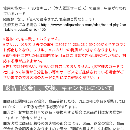
使用可能カード: 3Dセキュア（本人認証サービス）の設定、申請が行われ
ているカード
限度額 : なし（個人で設定された限度額と異なります）
決済失敗になる場合
：
https://www.obliqueshop.com/bbs/board.php?bo
_table=notice&wr_id=456
※着払い対応は致しておりません。
※フリル、メルカリ等での取引は2017-11-23日23：59：00から全アカウン
ト停止しとなり、フリル、メルカリでの提供ができなくなりました。
※銀行振込は弊社が日本国内で使用又はご用意できる口座がないため、対
応する事が出来ません。
※弊社では分割払い、後払いは対応しておりません。(お客様のカード会
社によっては後から分割払い等のサービスをご提供されている場合がご
ざいますのでお客様のカード会社にてご確認ください。)
返品（返金）、交換、キャンセルについて
■商品に問題にある場合、商品受領した後、7日以内に商品を撮影してLI
NEかメールで画像を伝える必要があります。
■万が一お客様の都合で返品・交換をする場合は返品送料はお客様負担
ですのでご参考ください。
■お客様に商品到着後のお客様の都合による、返品、返金の場合、商品
代金のみ全額返金となりますので予めご理解の程よろしくお願いいたし