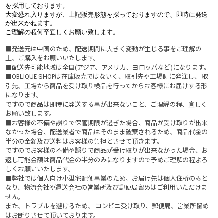
を採用しております。
大変恐れ入りますが、上記販売形態を採っておりますので、即時に発送
が出来かねます。
ご理解の程何卒宜しくお願い致します。
■発送元は中国のため、配送期間に大きく変動が生じる事をご理解の
上、ご購入をお願いいたします。
■配送先可能地域は全国(アジア、アメリカ、ヨロッパなど)になります。
■OBLIQUE SHOPは在庫販売ではないく、取引先や工場側に発注し、 取
引先、工場から商品を受け取り検品を行ってからお客様にお届けする形
になります。
ですので商品は即時に発送する事が出来ないこと、ご理解の程、宜しく
お願い致します。
■お客様の不備や誤りで保管期限が過ぎた場合、商品が受け取りが出来
なかった場合、配送業者で商品はそのまま破棄されるため、商品代金の
半分の金額及び送料はお客様の負担とさせて頂きます。
ですのでお客様の不備や誤りで商品が受け取りが出来なかった場合、お
返し可能金額は商品代金の半分のみになりますので予めご理解の程よろ
しくお願いいたします。
■
弊社では個人向け小型宅配便事業のため、お届け先は個人住所のみと
なり、物流会社や運送会社の営業所及び郵便局留めはご利用いただけま
せん。
また、トラブルを避けるため、 コンビニ受け取り、郵便局、営業所留め
はお断りさせて頂いております。