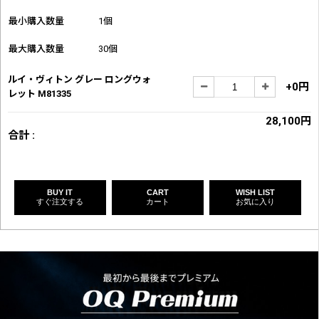
最小購入数量
1個
最大購入数量
30個
ルイ・ヴィトン グレー ロングウォ
+0円
レット M81335
28,100円
合計 :
BUY IT
CART
WISH LIST
すぐ注文する
カート
お気に入り