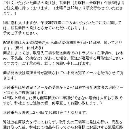
ご注文いただいた商品の発注は、営業日（月曜日～金曜日）午後3時より
ご注文順に行っております。（土曜日は12時より順次行わせていただき
ます。）
誠に恐れ入りますが、午後3時以降にご入金いただいたご注文に関して
は、翌営業日の発注とさせていただいております。
予めご了承ください。
配送期間は入金確認(発注)から商品準備期間を7日~14日程、頂いており
ます。(祝日、休日抜き)
商品によっては、取引先工場や配送業者でのトラブル（在庫切れ、お休
み、不良品、交換など）があった場合、配送が遅延する可能性がござい
ますので、ご了承の程、宜しくお願い申し上げます。
商品発送後は追跡番号が記載されている発送完了メールを配信させて頂
きます。
追跡番号は発送完了メールの受信から2～4日程で各配送業者の追跡サー
ビスからご確認頂けます。
(4日以上経過した後も配送状況のご確認ができない場合は大変お手数で
すが、弊社までご連絡の程、何卒宜しくお願い致します。)
追跡番号反映後は2～4日でお届け完了となります。
弊社は在庫販売を行っておらず、取引先の工場等に発注を行い、商品を
受け取った後、弊社にて検品を行ってからお客様にお届けする流通経路