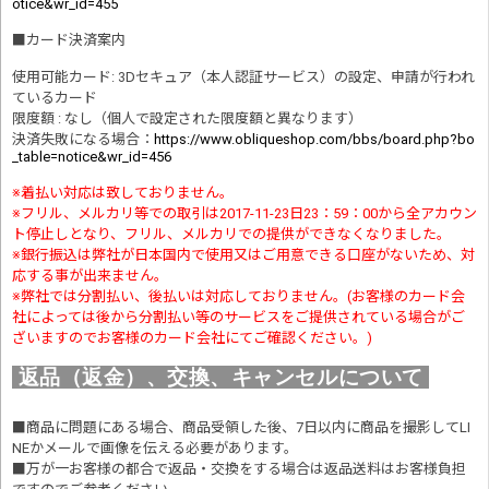
otice&wr_id=455
■
カード決済案内
使用可能カード: 3Dセキュア（本人認証サービス）の設定、申請が行われ
ているカード
限度額 : なし（個人で設定された限度額と異なります）
決済失敗になる場合
：
https://www.obliqueshop.com/bbs/board.php?bo
_table=notice&wr_id=456
※着払い対応は致しておりません。
※フリル、メルカリ等での取引は2017-11-23日23：59：00から全アカウン
ト停止しとなり、フリル、メルカリでの提供ができなくなりました。
※銀行振込は弊社が日本国内で使用又はご用意できる口座がないため、対
応する事が出来ません。
※弊社では分割払い、後払いは対応しておりません。(お客様のカード会
社によっては後から分割払い等のサービスをご提供されている場合がご
ざいますのでお客様のカード会社にてご確認ください。)
返品（返金）、交換、キャンセルについて
■商品に問題にある場合、商品受領した後、7日以内に商品を撮影してLI
NEかメールで画像を伝える必要があります。
■万が一お客様の都合で返品・交換をする場合は返品送料はお客様負担