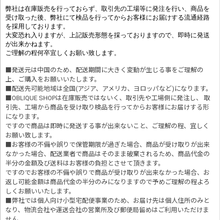
弊社は在庫販売を行っておらず、取引先の工場等に発注を行い、商品を
受け取った後、弊社にて検品を行ってからお客様にお届けする流通経路
を採用しております。
大変恐れ入りますが、上記販売形態を採っておりますので、即時に発送
が出来かねます。
ご理解の程何卒宜しくお願い致します。
■発送元は中国のため、配送期間に大きく変動が生じる事をご理解の
上、ご購入をお願いいたします。
■配送先可能地域は全国(アジア、アメリカ、ヨロッパなど)になります。
■OBLIQUE SHOPは在庫販売ではないく、取引先や工場側に発注し、 取
引先、工場から商品を受け取り検品を行ってからお客様にお届けする形
になります。
ですので商品は即時に発送する事が出来ないこと、ご理解の程、宜しく
お願い致します。
■お客様の不備や誤りで保管期限が過ぎた場合、商品が受け取りが出来
なかった場合、配送業者で商品はそのまま破棄されるため、商品代金の
半分の金額及び送料はお客様の負担とさせて頂きます。
ですのでお客様の不備や誤りで商品が受け取りが出来なかった場合、お
返し可能金額は商品代金の半分のみになりますので予めご理解の程よろ
しくお願いいたします。
■
弊社では個人向け小型宅配便事業のため、お届け先は個人住所のみと
なり、物流会社や運送会社の営業所及び郵便局留めはご利用いただけま
せん。