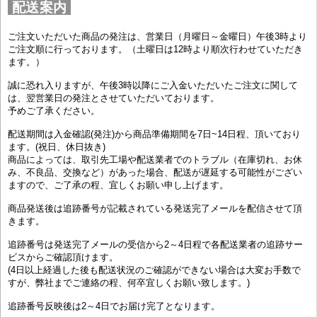
配送案内
ご注文いただいた商品の発注は、営業日（月曜日～金曜日）午後3時より
ご注文順に行っております。（土曜日は12時より順次行わせていただき
ます。）
誠に恐れ入りますが、午後3時以降にご入金いただいたご注文に関して
は、翌営業日の発注とさせていただいております。
予めご了承ください。
配送期間は入金確認(発注)から商品準備期間を7日~14日程、頂いており
ます。(祝日、休日抜き)
商品によっては、取引先工場や配送業者でのトラブル（在庫切れ、お休
み、不良品、交換など）があった場合、配送が遅延する可能性がござい
ますので、ご了承の程、宜しくお願い申し上げます。
商品発送後は追跡番号が記載されている発送完了メールを配信させて頂
きます。
追跡番号は発送完了メールの受信から2～4日程で各配送業者の追跡サー
ビスからご確認頂けます。
(4日以上経過した後も配送状況のご確認ができない場合は大変お手数で
すが、弊社までご連絡の程、何卒宜しくお願い致します。)
追跡番号反映後は2～4日でお届け完了となります。