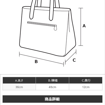
B.横幅
C.奥行
A.高さ
36cm
48cm
12cm
商品詳細