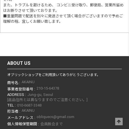
また、トラブルを避けるため、 コンビニ受け取り、郵便局、営業所留め
はお断りさせて頂いております。
■重量問題で配送を別々に発送させて頂く場合がございますので予めご
理解の程、宜しくお願い致します。
ABOUT US
オブリックショップをご利用頂いてありがとうございます。
AKAINU
商号名 :
210-15-64378
事業者登録番号 :
ADDRESS :
Jung-gu, Seoul
[返品住所とは異なりますのでご注意ください。]
TEL :
010-6687-3348
AKAINU
担当者 :
obliquecs@gmail.com
メールアドレス :
個人情報保管期間 :
会員脱会まで