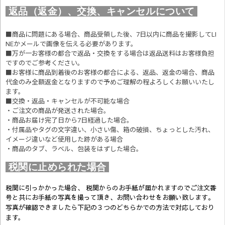
返品（返金）、交換、キャンセルについて
■商品に問題にある場合、商品受領した後、7日以内に商品を撮影してLI
NEかメールで画像を伝える必要があります。
■万が一お客様の都合で返品・交換をする場合は返品送料はお客様負担
ですのでご参考ください。
■お客様に商品到着後のお客様の都合による、返品、返金の場合、商品
代金のみ全額返金となりますので予めご理解の程よろしくお願いいたし
ます。
■交換・返品・キャンセルが不可能な場合
・ご注文の商品が発送された場合。
・商品お届け完了日から7日経過した場合。
・付属品やタグの文字違い、小さい傷、箱の破損、ちょっとした汚れ、
イメージ違いなど使用した跡がある場合
・商品のタブ、ラベル、包装をはずした場合。
税関に止められた場合
税関に引っかかった場合、 税関からのお手紙が届かれますのでご注文番
号と共にお手紙の写真を撮って頂き、お問い合わせをお願い致します。
写真が確認できましたら
下記の３つのどちらかでの方法で対応しており
ます。