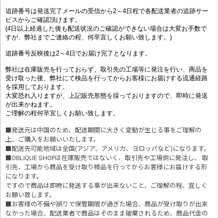
追跡番号は発送完了メールの受信から2～4日程で各配送業者の追跡サー
ビスからご確認頂けます。
(4日以上経過した後も配送状況のご確認ができない場合は大変お手数で
すが、弊社までご連絡の程、何卒宜しくお願い致します。)
追跡番号反映後は2～4日でお届け完了となります。
弊社は在庫販売を行っておらず、取引先の工場等に発注を行い、商品を
受け取った後、弊社にて検品を行ってからお客様にお届けする流通経路
を採用しております。
大変恐れ入りますが、上記販売形態を採っておりますので、即時に発送
が出来かねます。
ご理解の程何卒宜しくお願い致します。
■発送元は中国のため、配送期間に大きく変動が生じる事をご理解の
上、ご購入をお願いいたします。
■配送先可能地域は全国(アジア、アメリカ、ヨロッパなど)になります。
■OBLIQUE SHOPは在庫販売ではないく、取引先や工場側に発注し、 取
引先、工場から商品を受け取り検品を行ってからお客様にお届けする形
になります。
ですので商品は即時に発送する事が出来ないこと、ご理解の程、宜しく
お願い致します。
■お客様の不備や誤りで保管期限が過ぎた場合、商品が受け取りが出来
なかった場合、配送業者で商品はそのまま破棄されるため、商品代金の