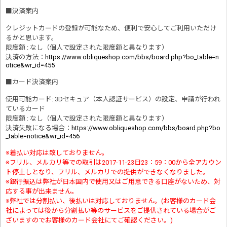
■
決済案内
クレジットカードの登録が可能なため、便利で安心してご利用いただけ
るかと思います。
限度額 : なし（個人で設定された限度額と異なります）
決済の方法
：
https://www.obliqueshop.com/bbs/board.php?bo_table=n
otice&wr_id=455
■
カード決済案内
使用可能カード: 3Dセキュア（本人認証サービス）の設定、申請が行われ
ているカード
限度額 : なし（個人で設定された限度額と異なります）
決済失敗になる場合
：
https://www.obliqueshop.com/bbs/board.php?bo
_table=notice&wr_id=456
※着払い対応は致しておりません。
※フリル、メルカリ等での取引は2017-11-23日23：59：00から全アカウン
ト停止しとなり、フリル、メルカリでの提供ができなくなりました。
※銀行振込は弊社が日本国内で使用又はご用意できる口座がないため、対
応する事が出来ません。
※弊社では分割払い、後払いは対応しておりません。(お客様のカード会
社によっては後から分割払い等のサービスをご提供されている場合がご
ざいますのでお客様のカード会社にてご確認ください。)