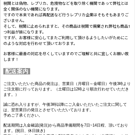
税関とは偽物、レプリカ、危険物などを取り除く機関であって弊社とは
全く関係のない機関になります。
ですので本来であれば再配送など行うレプリカ企業はそもそもあまりご
ざいません。
そして、税関に止められますと、その商品は税関で廃棄され弊社も商品1
つ利益が損になります。
ですが、お客様に安心してまたご利用して頂けるようしたいがためにこ
のような対応を行わせて頂いております。
お客様に最善の対応を尽くしていますのでご理解と共に宜しくお願い致
します！
配送案内
ご注文いただいた商品の発注は、営業日（月曜日～金曜日）午後3時より
ご注文順に行っております。（土曜日は12時より順次行わせていただき
ます。）
誠に恐れ入りますが、午後3時以降にご入金いただいたご注文に関して
は、翌営業日の発注とさせていただいております。
予めご了承ください。
配送期間は入金確認(発注)から商品準備期間を7日~14日程、頂いており
ます。(祝日、休日抜き)