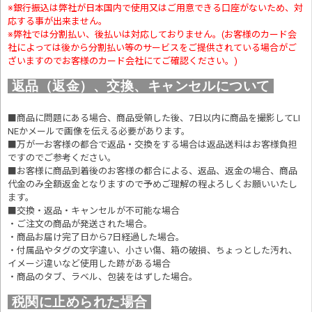
※銀行振込は弊社が日本国内で使用又はご用意できる口座がないため、対
応する事が出来ません。
※弊社では分割払い、後払いは対応しておりません。(お客様のカード会
社によっては後から分割払い等のサービスをご提供されている場合がご
ざいますのでお客様のカード会社にてご確認ください。)
返品（返金）、交換、キャンセルについて
■商品に問題にある場合、商品受領した後、7日以内に商品を撮影してLI
NEかメールで画像を伝える必要があります。
■万が一お客様の都合で返品・交換をする場合は返品送料はお客様負担
ですのでご参考ください。
■お客様に商品到着後のお客様の都合による、返品、返金の場合、商品
代金のみ全額返金となりますので予めご理解の程よろしくお願いいたし
ます。
■交換・返品・キャンセルが不可能な場合
・ご注文の商品が発送された場合。
・商品お届け完了日から7日経過した場合。
・付属品やタグの文字違い、小さい傷、箱の破損、ちょっとした汚れ、
イメージ違いなど使用した跡がある場合
・商品のタブ、ラベル、包装をはずした場合。
税関に止められた場合