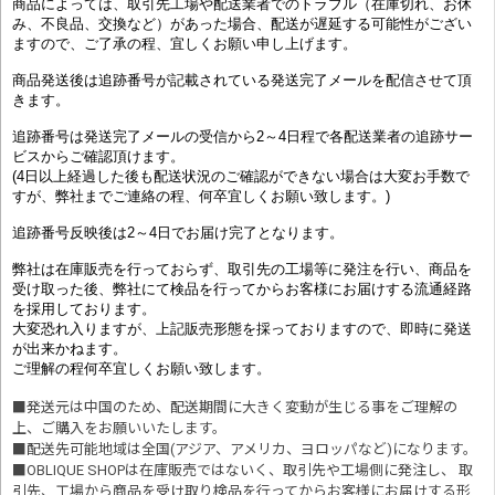
商品によっては、取引先工場や配送業者でのトラブル（在庫切れ、お休
み、不良品、交換など）があった場合、配送が遅延する可能性がござい
ますので、ご了承の程、宜しくお願い申し上げます。
商品発送後は追跡番号が記載されている発送完了メールを配信させて頂
きます。
追跡番号は発送完了メールの受信から2～4日程で各配送業者の追跡サー
ビスからご確認頂けます。
(4日以上経過した後も配送状況のご確認ができない場合は大変お手数で
すが、弊社までご連絡の程、何卒宜しくお願い致します。)
追跡番号反映後は2～4日でお届け完了となります。
弊社は在庫販売を行っておらず、取引先の工場等に発注を行い、商品を
受け取った後、弊社にて検品を行ってからお客様にお届けする流通経路
を採用しております。
大変恐れ入りますが、上記販売形態を採っておりますので、即時に発送
が出来かねます。
ご理解の程何卒宜しくお願い致します。
■発送元は中国のため、配送期間に大きく変動が生じる事をご理解の
上、ご購入をお願いいたします。
■配送先可能地域は全国(アジア、アメリカ、ヨロッパなど)になります。
■OBLIQUE SHOPは在庫販売ではないく、取引先や工場側に発注し、 取
引先、工場から商品を受け取り検品を行ってからお客様にお届けする形