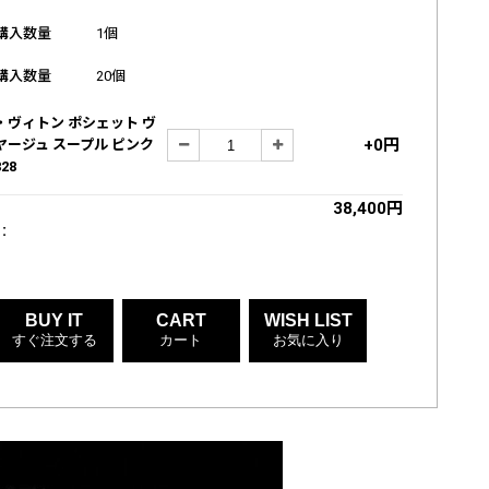
購入数量
1個
購入数量
20個
・ヴィトン ポシェット ヴ
+0円
ヤージュ スープル ピンク
28
38,400円
:
BUY IT
CART
WISH LIST
すぐ注文する
カート
お気に入り