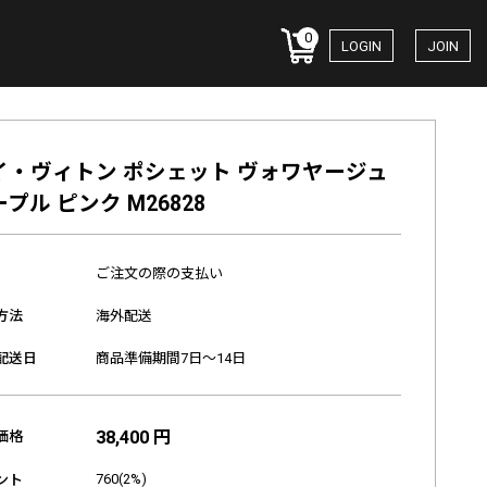
0
LOGIN
JOIN
イ・ヴィトン ポシェット ヴォワヤージュ
プル ピンク M26828
ご注文の際の支払い
方法
海外配送
配送日
商品準備期間7日～14日
38,400 円
価格
760(2%)
ント