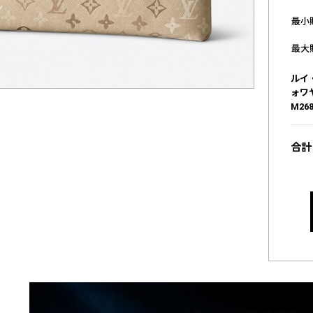
最小
最大
ルイ
ォワ
M268
合計 