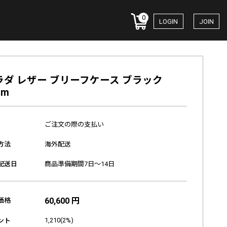
0
LOGIN
JOIN
ラダ レザー ブリーフケース ブラック
cm
ご注文の際の支払い
方法
海外配送
配送日
商品準備期間7日～14日
60,600 円
価格
1,210(2%)
ント