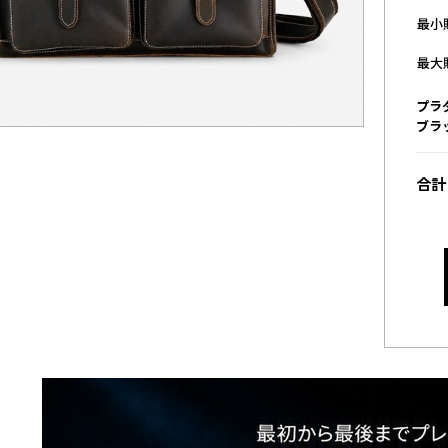
最小
最大
プラ
ブラッ
合計 